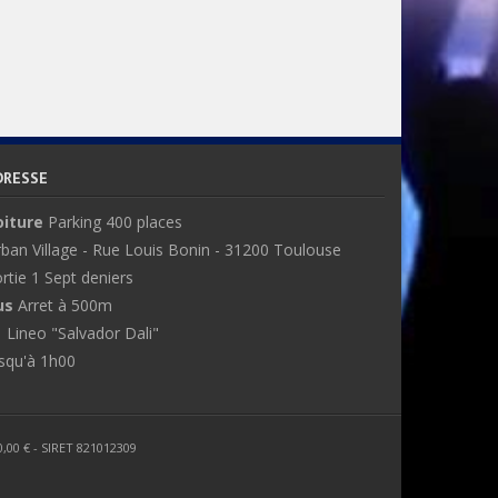
DRESSE
oiture
Parking 400 places
ban Village - Rue Louis Bonin - 31200 Toulouse
rtie 1 Sept deniers
us
Arret à 500m
 Lineo "Salvador Dali"
squ'à 1h00
0,00 € - SIRET 821012309