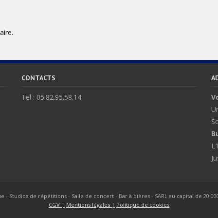
ire.
CONTACTS
A
Tel : 05.82.95.58.14
V
Ur
So
B
L1
Ju
 - Studios de répétitions - Salle de concert - Bar à bières - SARL au capital de 20 00
CGV |
Mentions légales |
Politique de cookies