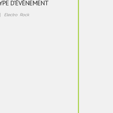
YPE D’ÉVÈNEMENT
Electro
Rock
look Live