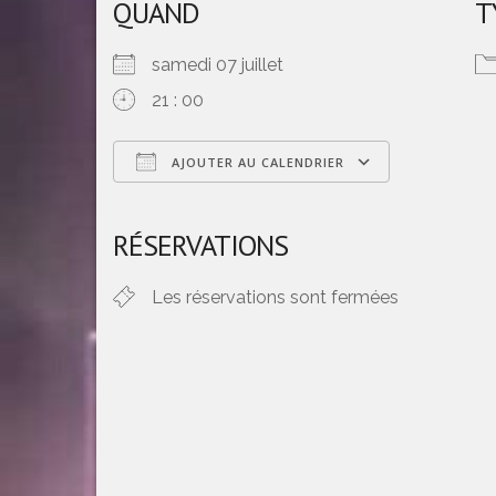
QUAND
T
samedi 07 juillet
21 : 00
AJOUTER AU CALENDRIER
Télécharger ICS
Calendrier Google
iCalendar
Office 365 Out
RÉSERVATIONS
Les réservations sont fermées